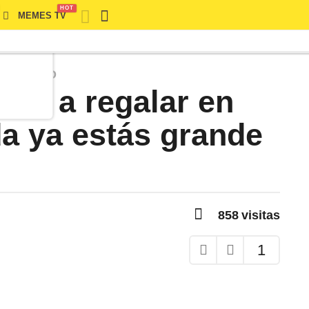
HOT
MEMES TV
S
,
TIERNO
as a regalar en
a ya estás grande
.
858
visitas
1