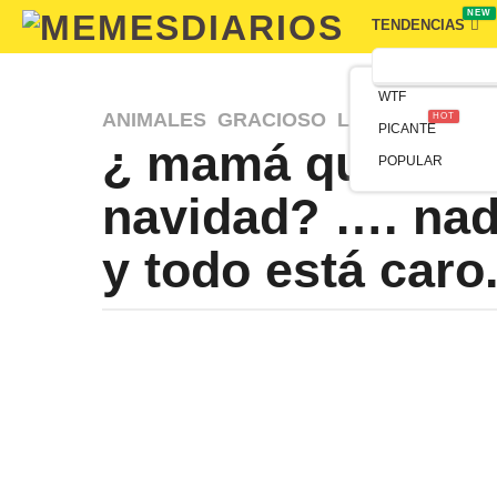
NEW
TENDENCIAS
WTF
ANIMALES
,
GRACIOSO
,
LOL
,
MASCOTA
HOT
PICANTE
¿ mamá que me v
POPULAR
navidad? …. nad
y todo está caro