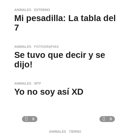
ANIMALES
,
EXTREMO
Mi pesadilla: La tabla del
7
ANIMALES
,
FOTOGRAFIAS
Se tuvo que decir y se
dijo!
ANIMALES
,
WTF
Yo no soy así XD
0
0
ANIMALES
,
TIERNO