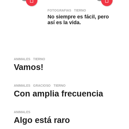
FOTOGRAFIAS
,
TIERNO
No siempre es fácil, pero
así es la vida.
ANIMALES
,
TIERNO
Vamos!
ANIMALES
,
GRACIOSO
,
TIERNO
Con amplia frecuencia
ANIMALES
Algo está raro