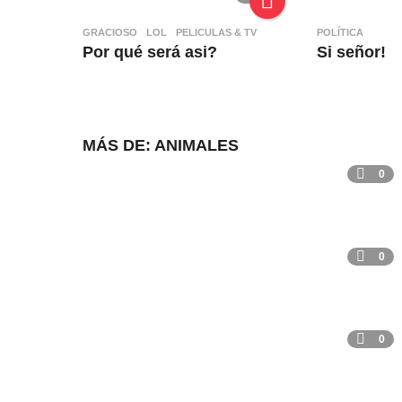
GRACIOSO
,
LOL
,
PELICULAS & TV
POLÍTICA
Por qué será asi?
Si señor!
MÁS DE:
ANIMALES
0
0
0