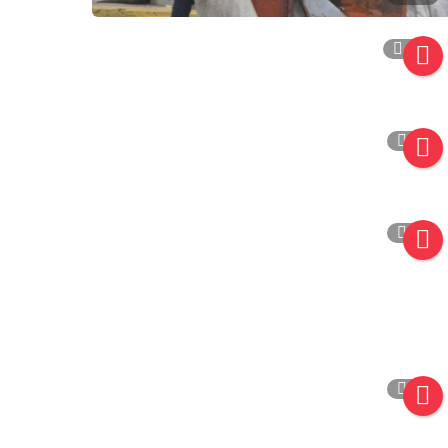
-1
0
4
1