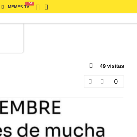
HOT
MEMES TV
49
visitas
0