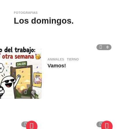
FOTOGRAFIAS
Los domingos.
0
ANIMALES
,
TIERNO
Vamos!
0
0
0