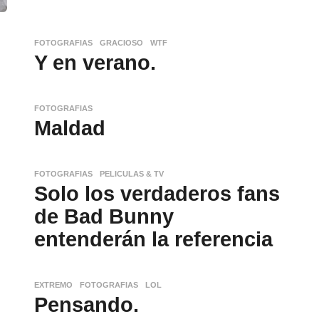
FOTOGRAFIAS
,
GRACIOSO
,
WTF
Y en verano.
FOTOGRAFIAS
Maldad
FOTOGRAFIAS
,
PELICULAS & TV
Solo los verdaderos fans
de Bad Bunny
entenderán la referencia
EXTREMO
,
FOTOGRAFIAS
,
LOL
Pensando.