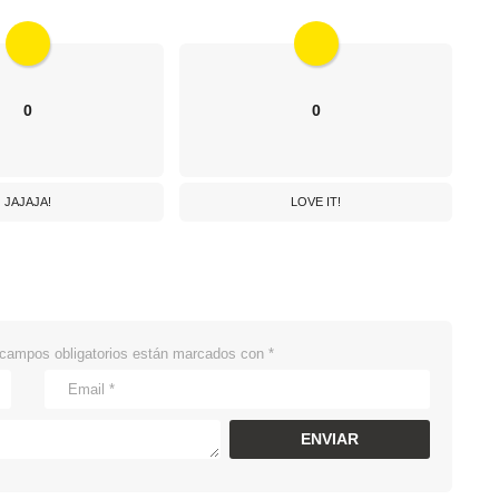
0
0
JAJAJA!
LOVE IT!
campos obligatorios están marcados con
*