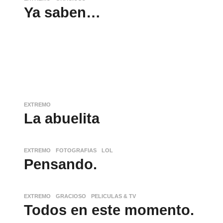
Ya saben…
EXTREMO
La abuelita
EXTREMO
,
FOTOGRAFIAS
,
LOL
Pensando.
EXTREMO
,
GRACIOSO
,
PELICULAS & TV
Todos en este momento.