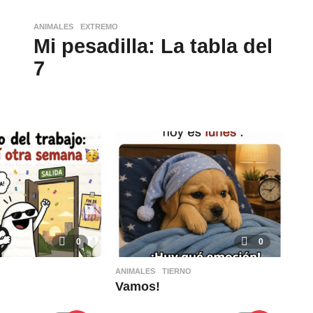
ANIMALES
,
EXTREMO
Mi pesadilla: La tabla del
7
0
0
ANIMALES
,
TIERNO
Vamos!