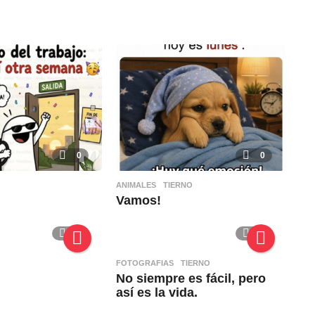
0
0
ANIMALES
,
TIERNO
Vamos!
0
0
FOTOGRAFIAS
,
TIERNO
No siempre es fácil, pero
así es la vida.