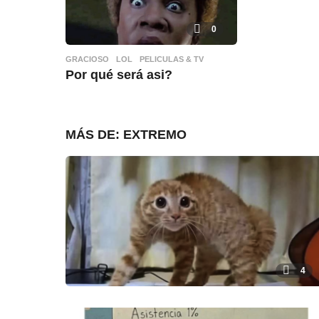
0
GRACIOSO
,
LOL
,
PELICULAS & TV
Por qué será asi?
MÁS DE:
EXTREMO
4