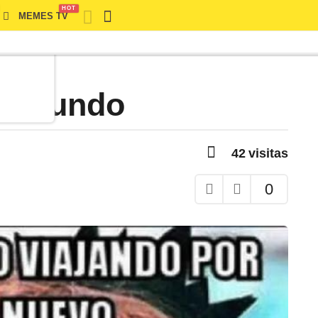
HOT
MEMES TV
F
el mundo
42
visitas
0