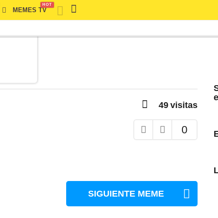
HOT
MEMES TV
S
e
49
visitas
0
SIGUIENTE MEME