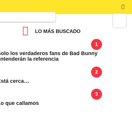
LO MÁS BUSCADO
1
olo los verdaderos fans de Bad Bunny
ntenderán la referencia
2
Está cerca…
3
Lo que callamos