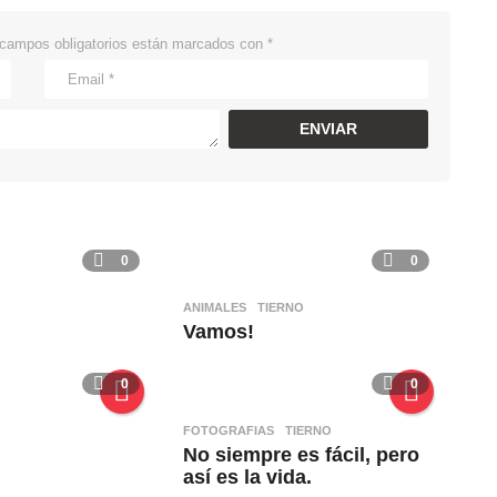
campos obligatorios están marcados con
*
0
0
ANIMALES
,
TIERNO
Vamos!
0
0
FOTOGRAFIAS
,
TIERNO
No siempre es fácil, pero
así es la vida.