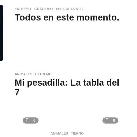
EXTREMO
,
GRACIOSO
,
PELICULAS & TV
Todos en este momento.
ANIMALES
,
EXTREMO
Mi pesadilla: La tabla del
7
0
0
ANIMALES
,
TIERNO