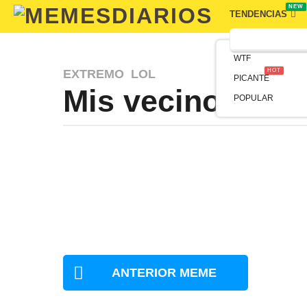
NEW
TENDENCIAS
WTF
EXTREMO
,
LOL
HOT
PICANTE
Mis vecinos
POPULAR
ANTERIOR MEME