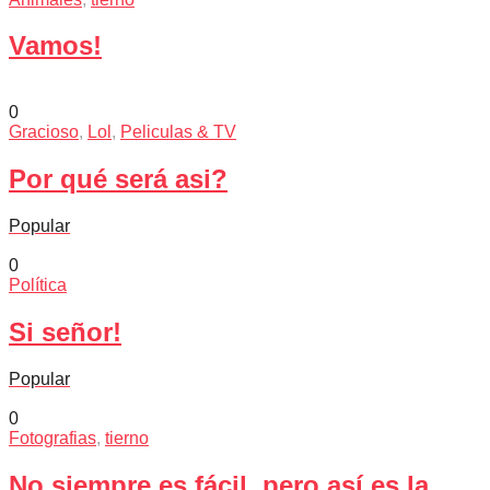
Vamos!
0
Gracioso
,
Lol
,
Peliculas & TV
Por qué será asi?
Popular
0
Política
Si señor!
Popular
0
Fotografias
,
tierno
No siempre es fácil, pero así es la